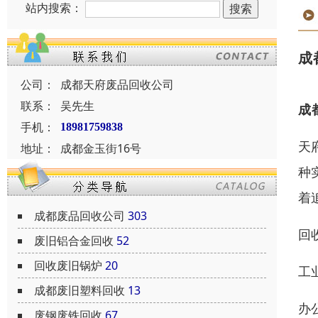
站内搜索：
成
公司：
成都天府废品回收公司
联系：
吴先生
成
手机：
18981759838
天
地址：
成都金玉街16号
种
着
成都废品回收公司
303
回
废旧铝合金回收
52
回收废旧锅炉
20
工
成都废旧塑料回收
13
办
废钢废铁回收
67