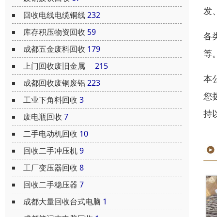
发
回收电线电缆铜线
232
库存积压物资回收
59
各
成都五金废料回收
179
等
上门回收废旧金属
215
本
成都回收废铜废铝
223
您
工业下角料回收
3
持
废电瓶回收
7
二手电动机回收
10
回收二手冲压机
9
工厂变压器回收
8
回收二手稳压器
7
成都大量回收台式电脑
1