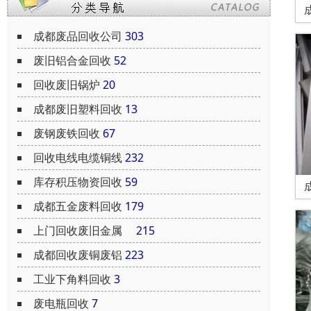
成都废品回收公司
303
废旧铝合金回收
52
回收废旧锅炉
20
成都废旧塑料回收
13
废钢废铁回收
67
回收电线电缆铜线
232
库存积压物资回收
59
成都五金废料回收
179
上门回收废旧金属
215
成都回收废铜废铝
223
工业下角料回收
3
废电瓶回收
7