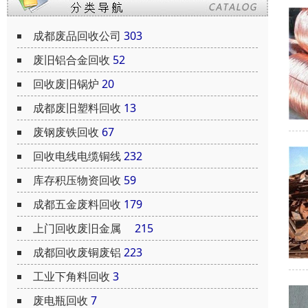
成都废品回收公司
303
废旧铝合金回收
52
回收废旧锅炉
20
成都废旧塑料回收
13
废钢废铁回收
67
回收电线电缆铜线
232
库存积压物资回收
59
成都五金废料回收
179
上门回收废旧金属
215
成都回收废铜废铝
223
工业下角料回收
3
废电瓶回收
7