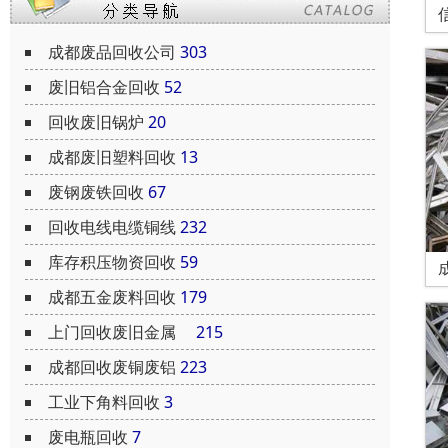
成都废品回收公司
303
废旧铝合金回收
52
回收废旧锅炉
20
成都废旧塑料回收
13
废钢废铁回收
67
回收电线电缆铜线
232
库存积压物资回收
59
成都五金废料回收
179
上门回收废旧金属
215
成都回收废铜废铝
223
工业下角料回收
3
废电瓶回收
7