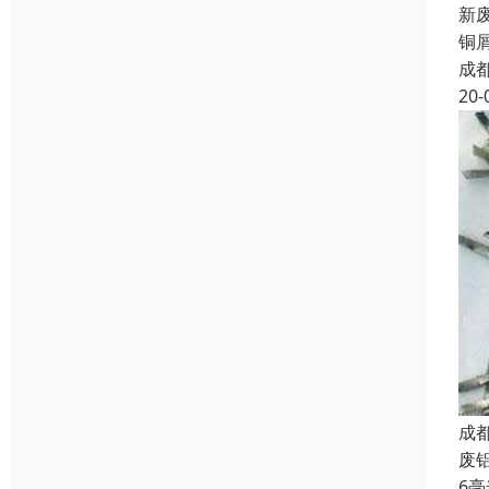
新废
铜屑
成
20-
成
废
6