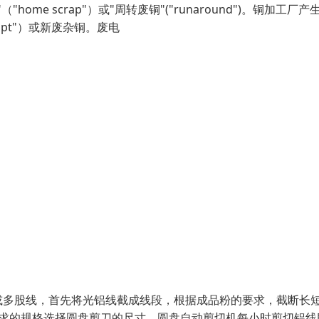
e scrap"）或"周转废铜"("runaround")。铜加工厂产
pt"）或新废杂铜。废电
或多股线，首先将光铝线截成线段，根据成品粉的要求，截断长短
求的规格选择圆盘剪刀的尺寸，圆盘自动剪切机每小时剪切铝线