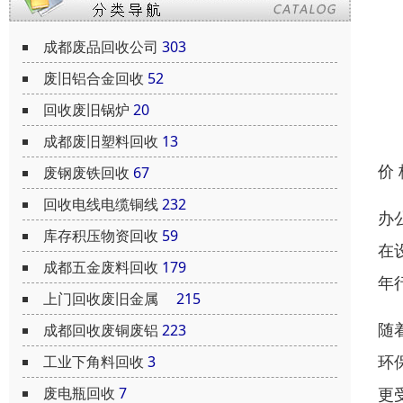
成都废品回收公司
303
废旧铝合金回收
52
回收废旧锅炉
20
成都废旧塑料回收
13
价
废钢废铁回收
67
回收电线电缆铜线
232
办
库存积压物资回收
59
在
成都五金废料回收
179
年
上门回收废旧金属
215
随
成都回收废铜废铝
223
环
工业下角料回收
3
更
废电瓶回收
7