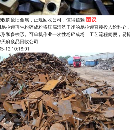
面议
都收购废旧金属，正规回收公司，值得信赖
旧易拉罐再生粉碎成粉将压扁清洗干净的易拉罐直接投入给料仓，
球形和多棱形。可单机作业一次性粉碎成粉，工艺流程简便，易操
都天府废品回收公司
05-12 10:18:01