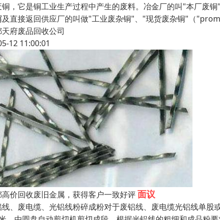
铜，它是铜工业生产过程中产生的废料。冶金厂的叫"本厂废铜"（"hom
及直接返回供应厂的叫做"工业废杂铜"、"现货废杂铜"（"prom
都天府废品回收公司
05-12 11:00:01
面议
都高价回收废旧金属，获得客户一致好评
铝线、废电缆、光铝线粉碎成粉对于废铝线、废电缆光铝线单股
毫米。由圆盘自动剪切机剪切成段，根据光铝线的粗细和成品粉要