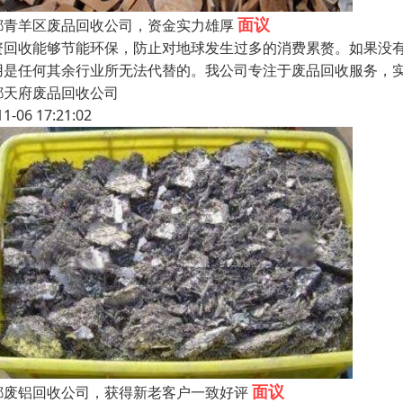
面议
都青羊区废品回收公司，资金实力雄厚
资回收能够节能环保，防止对地球发生过多的消费累赘。如果没
用是任何其余行业所无法代替的。我公司专注于废品回收服务，
都天府废品回收公司
11-06 17:21:02
面议
都废铝回收公司，获得新老客户一致好评