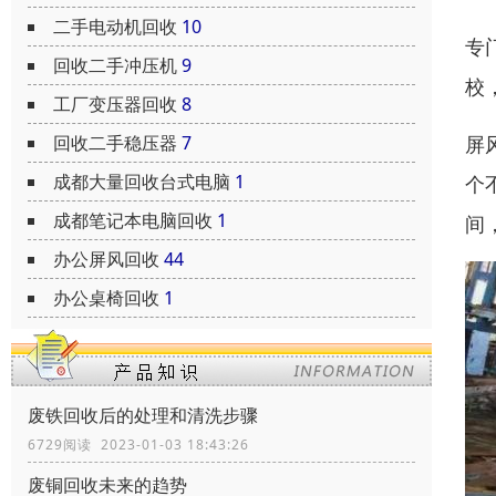
二手电动机回收
10
专
回收二手冲压机
9
校
工厂变压器回收
8
屏
回收二手稳压器
7
成都大量回收台式电脑
1
个
成都笔记本电脑回收
1
间
办公屏风回收
44
办公桌椅回收
1
废铁回收后的处理和清洗步骤
6729阅读 2023-01-03 18:43:26
废铜回收未来的趋势