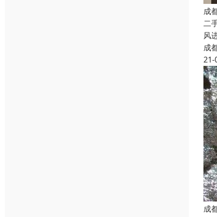
成
二
风
成
21-
成