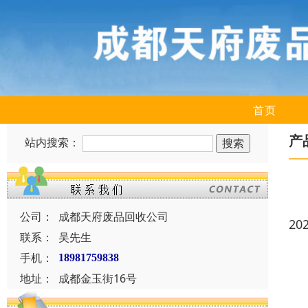
首页
产
站内搜索：
公司：
成都天府废品回收公司
20
联系：
吴先生
手机：
18981759838
地址：
成都金玉街16号