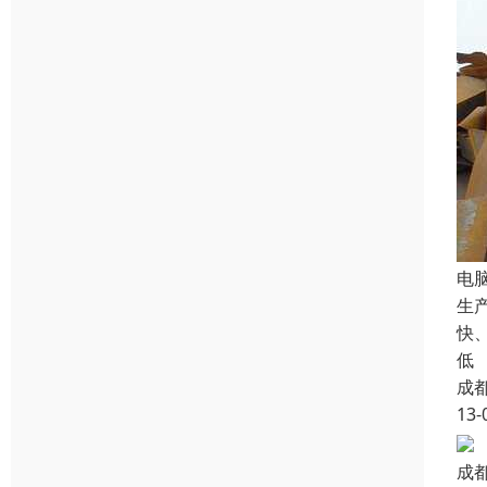
电
生
快
低
成
13-
成