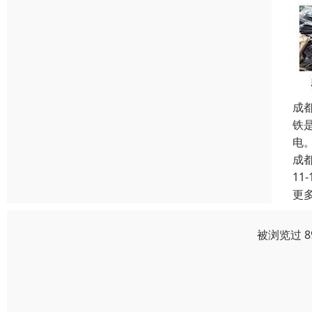
成
铁
电
成
11-
更
被浏览过 8