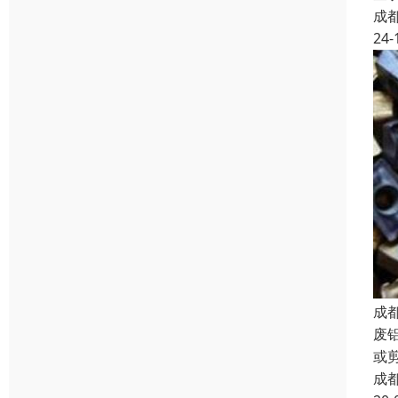
成
24-
成
废
或
成