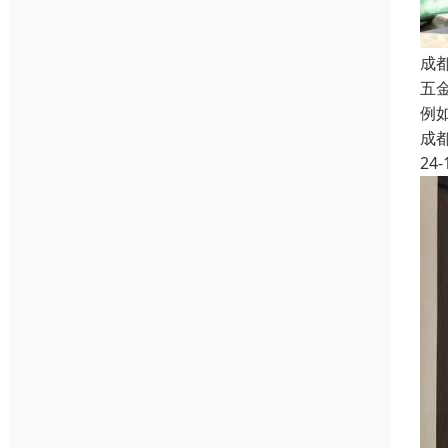
成
五
例
成
24-