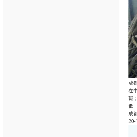
成
在
斑
低
成
20-