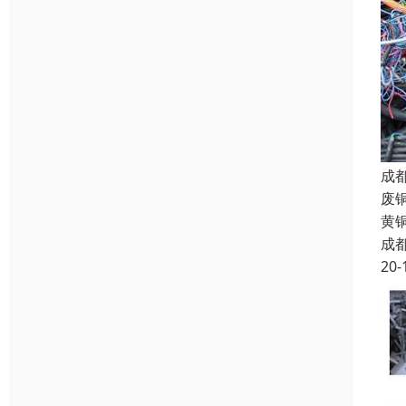
成
废
黄
成
20-