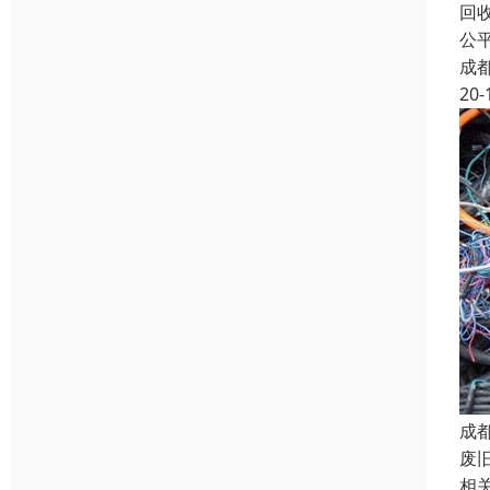
回
公
成
20-
成
废
相