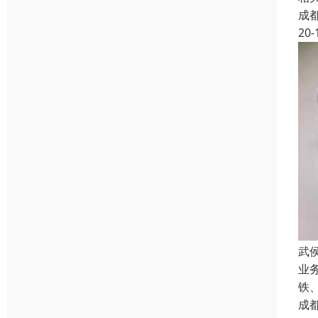
成
20-
武
业
铁
成