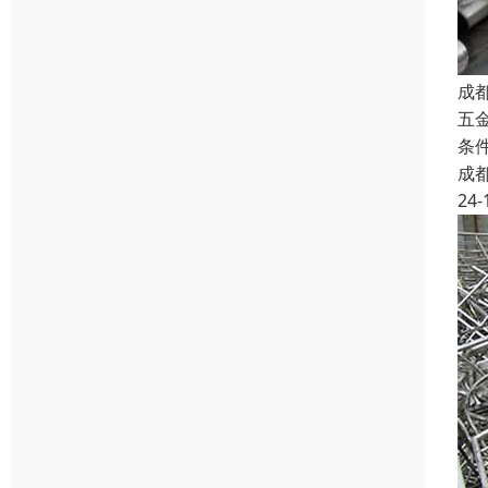
成
五
条
成
24-