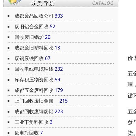
成都废品回收公司
303
废旧铝合金回收
52
回收废旧锅炉
20
成都废旧塑料回收
13
价
废钢废铁回收
67
回收电线电缆铜线
232
五
库存积压物资回收
59
理
成都五金废料回收
179
循
上门回收废旧金属
215
五
成都回收废铜废铝
223
参
工业下角料回收
3
染
废电瓶回收
7