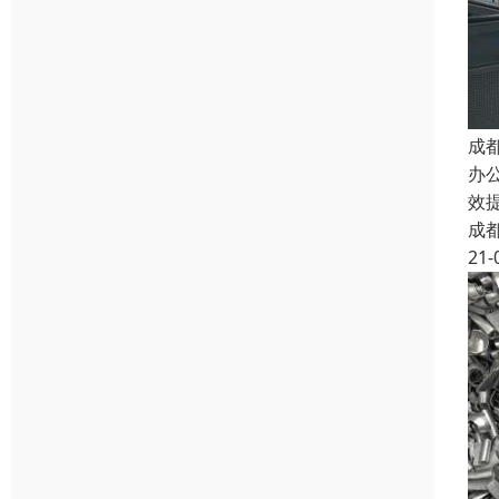
成
办
效
成
21-