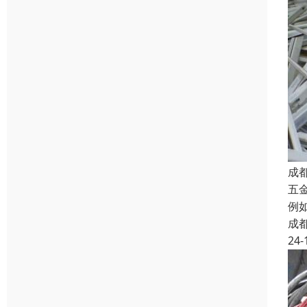
成
五
例
成
24-