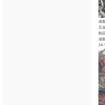
成
五
制
成
24-