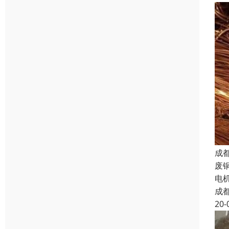
成
废铜
电机
成
20-