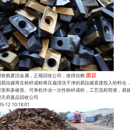
面议
都收购废旧金属，正规回收公司，值得信赖
旧易拉罐再生粉碎成粉将压扁清洗干净的易拉罐直接投入给料仓，
球形和多棱形。可单机作业一次性粉碎成粉，工艺流程简便，易操
都天府废品回收公司
05-12 10:18:01