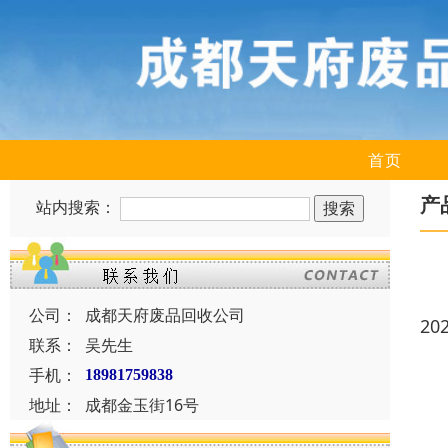
首页
产
站内搜索：
公司：
成都天府废品回收公司
20
联系：
吴先生
手机：
18981759838
地址：
成都金玉街16号