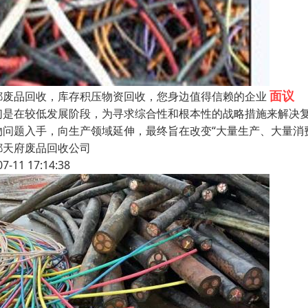
面议
都废品回收，库存积压物资回收，您身边值得信赖的企业
们是在较低发展阶段，为寻求综合性和根本性的战略措施来解决
物问题入手，向生产领域延伸，最终旨在改变“大量生产、大量消
都天府废品回收公司
07-11 17:14:38