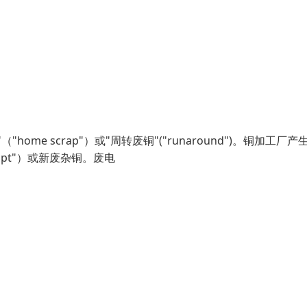
e scrap"）或"周转废铜"("runaround")。铜加工厂产
pt"）或新废杂铜。废电