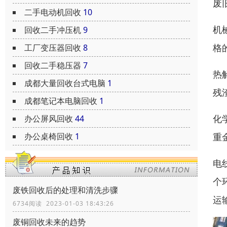
废
二手电动机回收
10
机
回收二手冲压机
9
格
工厂变压器回收
8
回收二手稳压器
7
热
成都大量回收台式电脑
1
残
成都笔记本电脑回收
1
化
办公屏风回收
44
重
办公桌椅回收
1
电
个
废铁回收后的处理和清洗步骤
运
6734阅读 2023-01-03 18:43:26
废铜回收未来的趋势