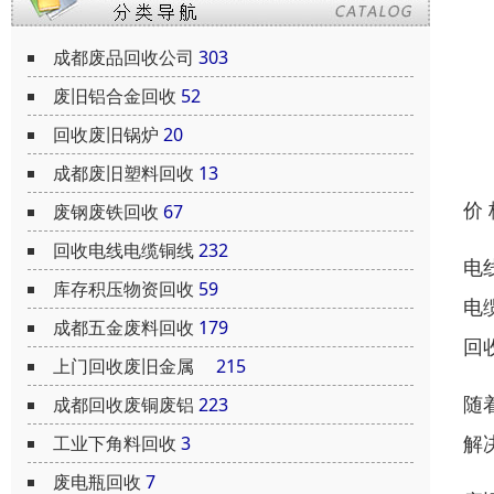
成都废品回收公司
303
废旧铝合金回收
52
回收废旧锅炉
20
成都废旧塑料回收
13
价
废钢废铁回收
67
回收电线电缆铜线
232
电
库存积压物资回收
59
电
成都五金废料回收
179
回
上门回收废旧金属
215
随
成都回收废铜废铝
223
解
工业下角料回收
3
废电瓶回收
7