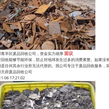
面议
都青羊区废品回收公司，资金实力雄厚
资回收能够节能环保，防止对地球发生过多的消费累赘。如果没
用是任何其余行业所无法代替的。我公司专注于废品回收服务，
都天府废品回收公司
11-06 17:21:02