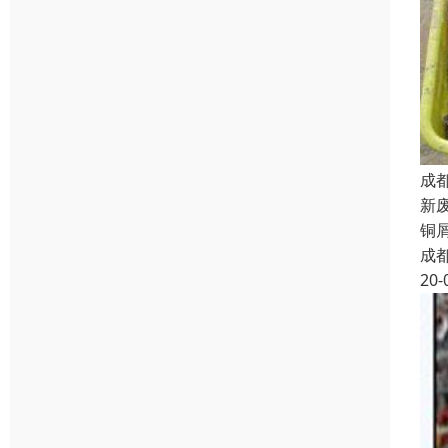
成
新废
铜屑
成
20-