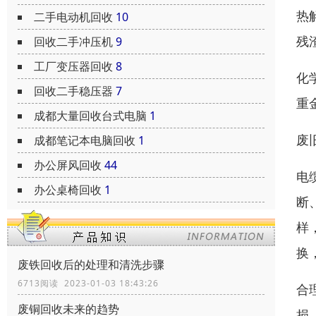
热
二手电动机回收
10
残
回收二手冲压机
9
工厂变压器回收
8
化
回收二手稳压器
7
重
成都大量回收台式电脑
1
废
成都笔记本电脑回收
1
办公屏风回收
44
电
办公桌椅回收
1
断
样
换
废铁回收后的处理和清洗步骤
6713阅读 2023-01-03 18:43:26
合
废铜回收未来的趋势
损