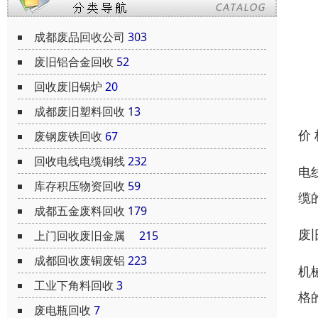
成都废品回收公司
303
废旧铝合金回收
52
回收废旧锅炉
20
成都废旧塑料回收
13
价
废钢废铁回收
67
回收电线电缆铜线
232
电
库存积压物资回收
59
缆
成都五金废料回收
179
废
上门回收废旧金属
215
成都回收废铜废铝
223
机
工业下角料回收
3
格
废电瓶回收
7