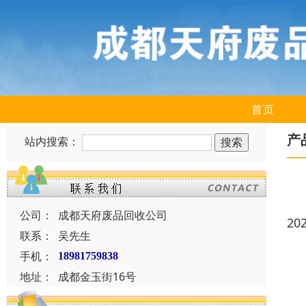
首页
产
站内搜索：
公司：
成都天府废品回收公司
20
联系：
吴先生
手机：
18981759838
地址：
成都金玉街16号