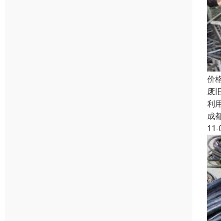
价
废
利
成
11-