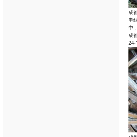
成
电
中
成
24-