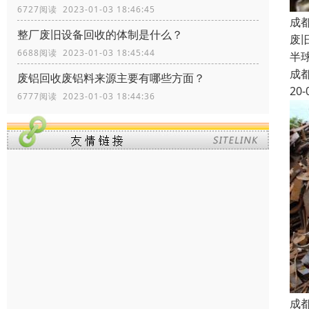
6727阅读 2023-01-03 18:46:45
成
整厂废旧设备回收的体制是什么？
废
6688阅读 2023-01-03 18:45:44
半
成
废铝回收废铝料来源主要有哪些方面？
20-
6777阅读 2023-01-03 18:44:36
成