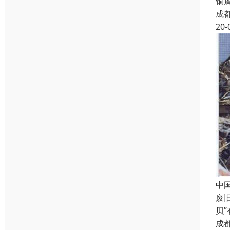
铜屑
成
20-
中
废
贝
成