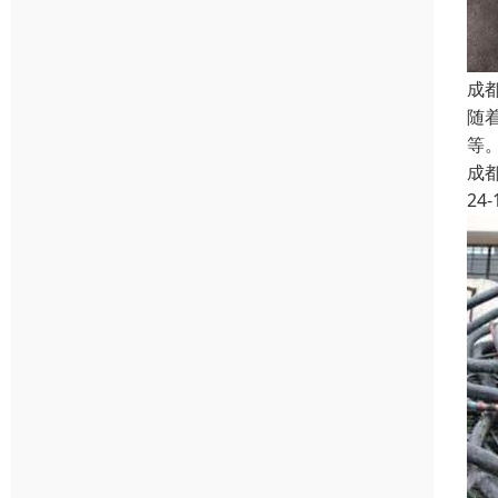
成
随
等
成
24-