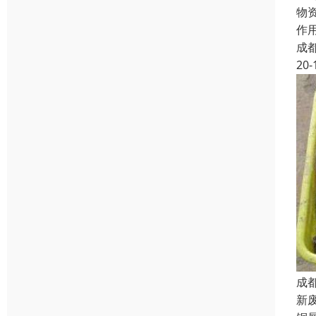
物
作
成
20-
成
新废