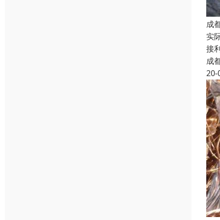
成
实
接
成
20-