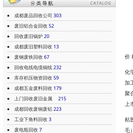
成都废品回收公司
303
废旧铝合金回收
52
回收废旧锅炉
20
成都废旧塑料回收
13
价
废钢废铁回收
67
回收电线电缆铜线
232
化
库存积压物资回收
59
加
成都五金废料回收
179
聚
上门回收废旧金属
215
上
成都回收废铜废铝
223
粘
工业下角料回收
3
毛
废电瓶回收
7