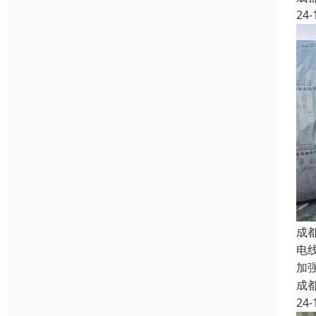
24-
成
电
加
成
24-