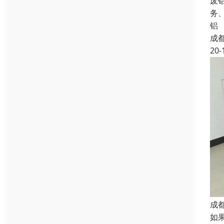
废
务
铝
成
20-
成
如